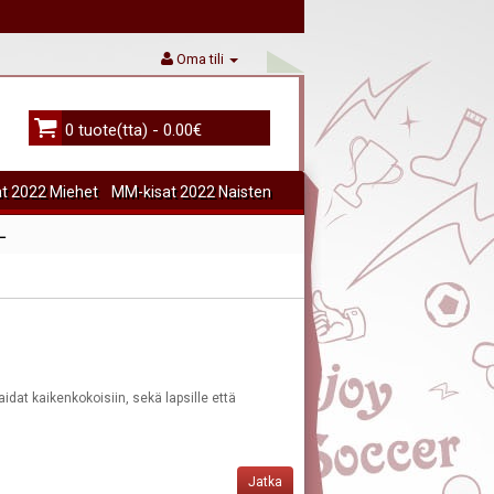
Oma tili
0 tuote(tta) - 0.00€
t 2022 Miehet
MM-kisat 2022 Naisten
L
idat kaikenkokoisiin, sekä lapsille että
Jatka