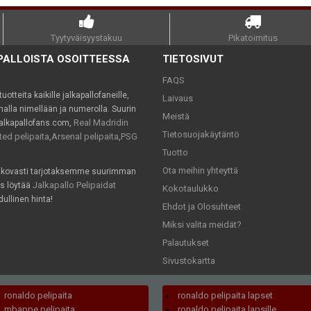
Tyytyväisyystakuu
Pikatoimitus
PALLOISTA OSOITTEESSA
TIETOSIVUT
FAQS
tteita kaikille jalkapallofaneille,
Laivaus
lla nimellään ja numerolla. Suurin
Meistä
Real Madridin
jalkapallofans.com,
Tietosuojakäytäntö
ed pelipaita
Arsenal pelipaita
PSG
,
,
Tuotto
Ota meihin yhteyttä
 kovasti tarjotaksemme suurimman
Jalkapallo Pelipaidat
ös löytää
Kokotaulukko
ullinen hinta!
Ehdot ja Olosuhteet
Miksi valita meidät?
Palautukset
Sivustokartta
ronaldo pelipaita
ronaldo pelipaita lapset
mbappe pelipaita
ronaldo pelipaita lapsille