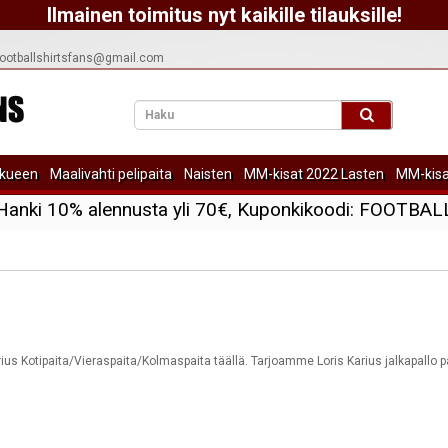
Ilmainen toimitus nyt kaikille tilauksille!
ootballshirtsfans@gmail.com
kueen
Maalivahti pelipaita
Naisten
MM-kisat 2022 Lasten
MM-kisa
Hanki
10%
alennusta yli
70€
, Kuponkikoodi:
FOOTBAL
arius Kotipaita/Vieraspaita/Kolmaspaita täällä. Tarjoamme Loris Karius jalkapallo pa