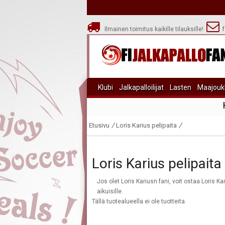
Ilmainen toimitus kaikille tilauksille!
f
Klubi
Jalkapalloilijat
Lasten
Maajouk
Etusivu
Loris Karius pelipaita
Loris Karius pelipaita
Jos olet Loris Kariusn fani, voit ostaa Loris K
aikuisille.
Tällä tuotealueella ei ole tuotteita.