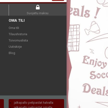
Suojattu maksu
OMA TILI
Oma tili
Tilaushistoria
Toivomuslista
Uutiskirje
Blog
jalkapallo pelipaidat halvalla
jalkapallo pelipaidat omalla