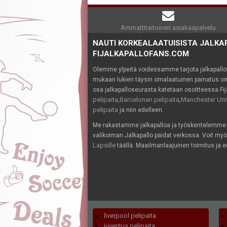
Ammattitaitoinen asiakaspalvelu
NAUTI KORKEALAATUISISTA JALKA
FIJALKAPALLOFANS.COM
Olemme ylpeitä voidessamme tarjota jalkapallotuo
mukaan lukien täysin omalaatuinen painatus oma
osa jalkapalloseurasta katetaan osoitteessa Fi
pelipaita
Barcelonan pelipaita
Manchester Unit
,
,
pelipaita
ja niin edelleen.
Me rakastamme jalkapalloa ja työskentelemme
valikoiman Jalkapallo paidat verkossa. Voit my
Lapsille
täällä. Maailmanlaajuinen toimitus ja ed
liverpool pelipaita
juventus pelipaita