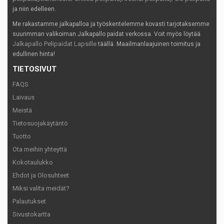
ja niin edelleen.
Me rakastamme jalkapalloa ja työskentelemme kovasti tarjotaksemme
suurimman valikoiman Jalkapallo paidat verkossa. Voit myös löytää
Jalkapallo Pelipaidat Lapsille
täällä. Maailmanlaajuinen toimitus ja
edullinen hinta!
TIETOSIVUT
FAQS
Laivaus
Meistä
Tietosuojakäytäntö
Tuotto
Ota meihin yhteyttä
Kokotaulukko
Ehdot ja Olosuhteet
Miksi valita meidät?
Palautukset
Sivustokartta