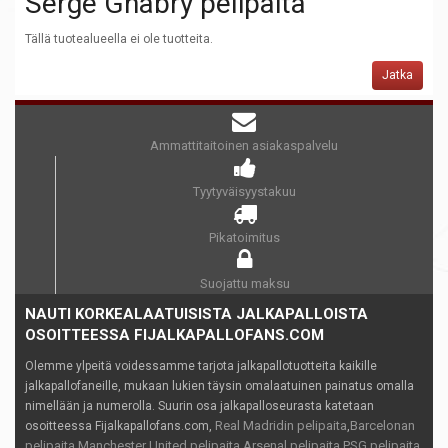
Serge Gnabry pelipaita
Tällä tuotealueella ei ole tuotteita.
Jatka
Ammattitaitoinen asiakaspalvelu
Tyytyväisyystakuu
Pikatoimitus
Suojattu maksu
NAUTI KORKEALAATUISISTA JALKAPALLOISTA
OSOITTEESSA FIJALKAPALLOFANS.COM
Olemme ylpeitä voidessamme tarjota jalkapallotuotteita kaikille
jalkapallofaneille, mukaan lukien täysin omalaatuinen painatus omalla
nimellään ja numerolla. Suurin osa jalkapalloseurasta katetaan
Real Madridin pelipaita
Barcelonan
osoitteessa Fijalkapallofans.com,
,
pelipaita
Manchester United pelipaita
Arsenal pelipaita
PSG pelipaita
,
,
,