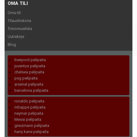
OMA TILI
Oma tili
Tilaushistoria
Toivomuslista
Uutiskirje
Blog
liverpool pelipaita
juventus pelipaita
chelsea pelipaita
psg pelipaita
arsenal pelipaita
barcelona pelipaita
ronaldo pelipaita
mbappe pelipaita
neymar pelipaita
Messi pelipaita
griezmann pelipaita
harry kane pelipaita