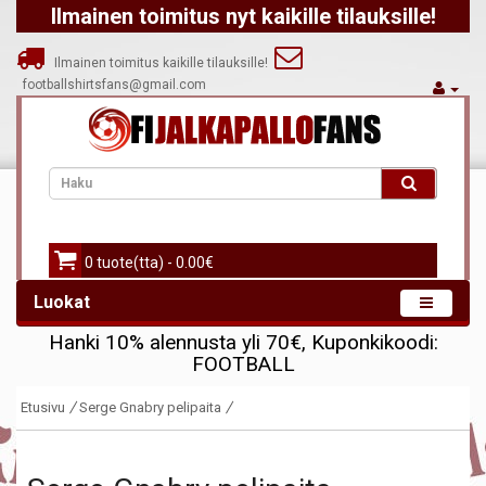
Ilmainen toimitus nyt kaikille tilauksille!
Ilmainen toimitus kaikille tilauksille!
footballshirtsfans@gmail.com
0 tuote(tta) - 0.00€
Luokat
Hanki
10%
alennusta yli
70€
, Kuponkikoodi:
FOOTBALL
Etusivu
Serge Gnabry pelipaita