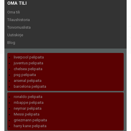
OMA TILI
Oma tili
Tilaushistoria
Toivomuslista
Uutiskirje
Blog
liverpool pelipaita
juventus pelipaita
chelsea pelipaita
psg pelipaita
arsenal pelipaita
barcelona pelipaita
ronaldo pelipaita
mbappe pelipaita
neymar pelipaita
Messi pelipaita
griezmann pelipaita
harry kane pelipaita