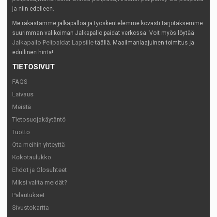
ja niin edelleen.
Me rakastamme jalkapalloa ja työskentelemme kovasti tarjotaksemme
suurimman valikoiman Jalkapallo paidat verkossa. Voit myös löytää
Jalkapallo Pelipaidat Lapsille
täällä. Maailmanlaajuinen toimitus ja
edullinen hinta!
TIETOSIVUT
FAQS
Laivaus
Meistä
Tietosuojakäytäntö
Tuotto
Ota meihin yhteyttä
Kokotaulukko
Ehdot ja Olosuhteet
Miksi valita meidät?
Palautukset
Sivustokartta