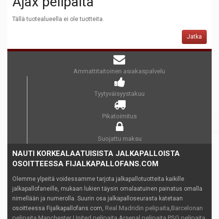
Ajax pelipaita
Tällä tuotealueella ei ole tuotteita.
Jatka
Ammattitaitoinen asiakaspalvelu
Tyytyväisyystakuu
Pikatoimitus
Suojattu maksu
NAUTI KORKEALAATUISISTA JALKAPALLOISTA
OSOITTEESSA FIJALKAPALLOFANS.COM
Olemme ylpeitä voidessamme tarjota jalkapallotuotteita kaikille
jalkapallofaneille, mukaan lukien täysin omalaatuinen painatus omalla
nimellään ja numerolla. Suurin osa jalkapalloseurasta katetaan
Real Madridin pelipaita
Barcelonan
osoitteessa Fijalkapallofans.com,
,
pelipaita
Manchester United pelipaita
Arsenal pelipaita
PSG pelipaita
,
,
,