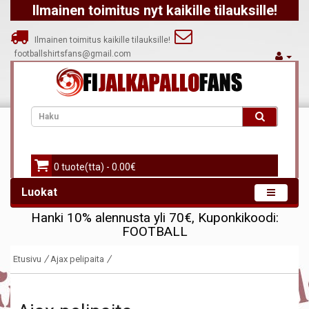
Ilmainen toimitus nyt kaikille tilauksille!
Ilmainen toimitus kaikille tilauksille!
footballshirtsfans@gmail.com
0 tuote(tta) - 0.00€
Luokat
Hanki
10%
alennusta yli
70€
, Kuponkikoodi:
FOOTBALL
Etusivu
Ajax pelipaita